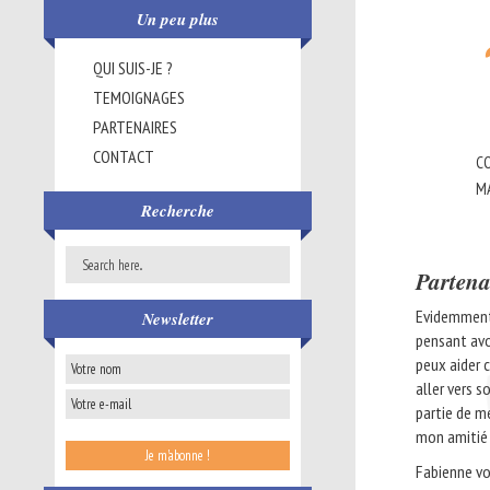
Un peu plus
QUI SUIS-JE ?
TEMOIGNAGES
PARTENAIRES
CONTACT
CO
M
Recherche
Partena
Evidemment 
Newsletter
pensant avoi
peux aider 
aller vers s
partie de m
mon amitié
Fabienne v