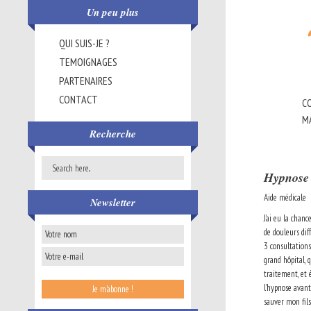
Un peu plus
QUI SUIS-JE ?
TEMOIGNAGES
PARTENAIRES
CONTACT
CO
M
Recherche
Hypnose 
Aide médicale
Newsletter
J’ai eu la chan
de douleurs dif
3 consultations)
grand hôpital, 
traitement, et é
l’hypnose avant
sauver mon fils