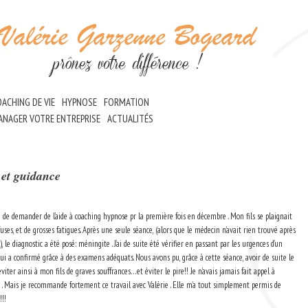
ACHING DE VIE
HYPNOSE
FORMATION
ANAGER VOTRE ENTREPRISE
ACTUALITÉS
et guidance
ce de demander de l’aide à coaching hypnose pr la première fois en décembre . Mon fils se plaignait
fuses, et de grosses fatigues. Après une seule séance, (alors que le médecin n’avait rien trouvé après
, le diagnostic a été posé: méningite . J’ai de suite été vérifier en passant par les urgences d’un
qui a confirmé grâce à des examens adéquats. Nous avons pu, grâce à cette séance, avoir de suite le
viter ainsi à mon fils de graves souffrances…et éviter le pire!! Je n’avais jamais fait appel à
 . Mais je recommande fortement ce travail avec Valérie . Elle m’a tout simplement permis de
!!!