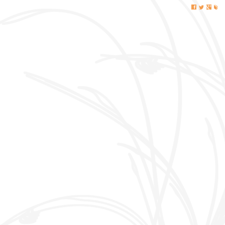
j
i
k
l