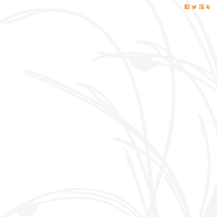
j
i
k
l